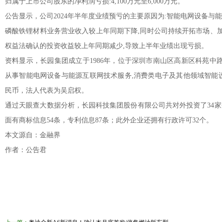
归属于上市公司股东的净利润亏损:4,100万元至6,000万元。
公告显示，公司2024年半年度业绩预亏的主要原因为:智能电网设备与
磷酸铁锂材料业务营业收入较上年同期下降,同时公司持续开拓市场、加
权益法确认的投资收益较上年同期减少,导致上半年业绩出现亏损。
资料显示，长园集团成立于1986年，位于深圳市南山区高新区科苑中
从事智能电网设备与能源互联网技术服务,消费类电子及其他领域智能设备
民币，法人代表为吴启权。
通过天眼查大数据分析，长园科技集团股份有限公司共对外投资了34家
面有商标信息54条，专利信息87条；此外企业还拥有行政许可32个。
本文源自：金融界
作者：公告君