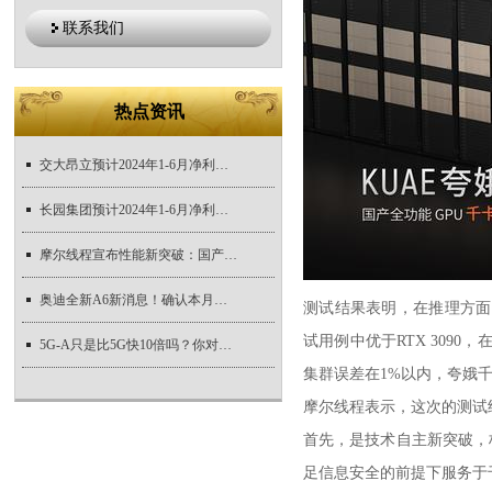
联系我们
热点资讯
交大昂立预计2024年1-6月净利润盈利约300万元,同比上年增长2,367万元
长园集团预计2024年1-6月净利润亏损4,100万元至6,000万元
摩尔线程宣布性能新突破：国产千卡智算集群助力国产大模型训推
奥迪全新A6新消息！确认本月底首发/停售燃油版车型
测试结果表明，在推理方面，摩
试用例中优于RTX 3090，
5G-A只是比5G快10倍吗？你对它的了解还不够｜新视界
集群误差在1%以内，夸娥千
摩尔线程表示，这次的测试
首先，是技术自主新突破，
足信息安全的前提下服务于