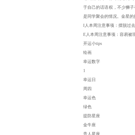
于自己的话语权，不少狮子
是同学聚会的情况。金星的
I人本周注意事项：摆脱过
E人本周注意事项：容易被
开运小tips
绘画
幸运数字
1
幸运日
周四
幸运色
绿色
提防星座
金牛座
贵人星座