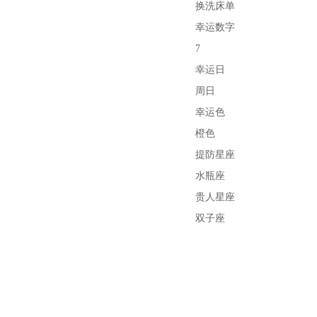
换洗床单
幸运数字
7
幸运日
周日
幸运色
橙色
提防星座
水瓶座
贵人星座
双子座