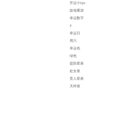
开运小tips
故地重游
幸运数字
4
幸运日
周六
幸运色
绿色
提防星座
处女座
贵人星座
天秤座