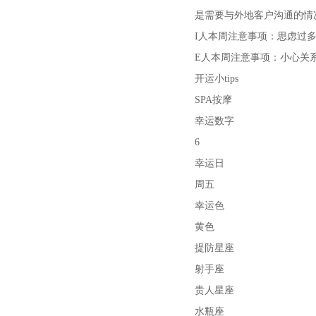
是需要与外地客户沟通的情
I人本周注意事项：思虑过
E人本周注意事项：小心关
开运小tips
SPA按摩
幸运数字
6
幸运日
周五
幸运色
黄色
提防星座
射手座
贵人星座
水瓶座