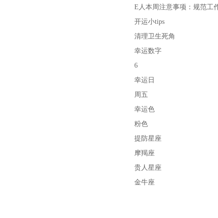
E人本周注意事项：规范工
开运小tips
清理卫生死角
幸运数字
6
幸运日
周五
幸运色
粉色
提防星座
摩羯座
贵人星座
金牛座