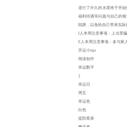
逆行了许久的水星终于开始
福利待遇等问题与自己的领
陷阱，以免给自己带来实际
I人本周注意事项：上当受
E人本周注意事项：多与家
开运小tips
阅读创作
幸运数字
2
幸运日
周五
幸运色
白色
提防星座
狮子座